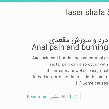
درد و سوزش مقعدی |
Anal pain and burning
Anal pain and burning sensation Anal or
rectal pain can also occur with
inflammatory bowel disease, local
infections, or minor injuries in this area.
[…]
Some causes
0
بیشتر | Read more