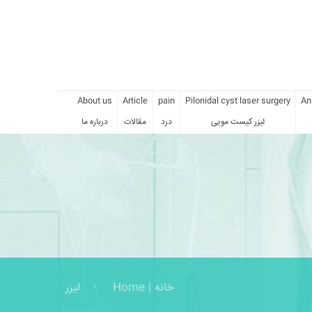
About us
Article
pain
Pilonidal cyst laser surgery
Ana
لیزر کیست مویی
درد
مقالات
درباره ما
خانه | Home
لیزر